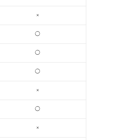
×
◯
◯
◯
×
◯
×