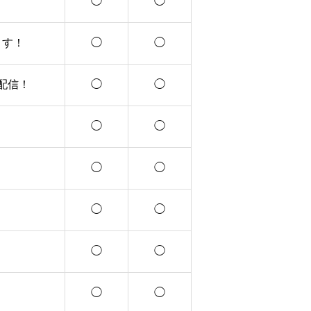
◯
◯
ます！
◯
◯
配信！
◯
◯
◯
◯
◯
◯
◯
◯
◯
◯
◯
◯