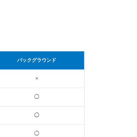
バックグラウンド
×
◯
◯
◯