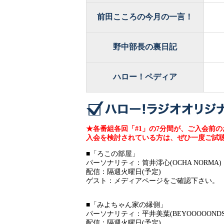
前田こころの今月の一言！
野中部長の裏日記
ハロー！ペディア
★各番組各回「#1」の7分間が、ご入会前
入会を検討されている方は、ぜひ一度ご試
■「ろこの部屋」
パーソナリティ：筒井澪心(OCHA NORMA)
配信：隔週火曜日(予定)
ゲスト：メディアページをご確認下さい。
■「みよちゃん家の縁側」
パーソナリティ：平井美葉(BEYOOOOONDS/Sea
配信：隔週火曜日(予定)