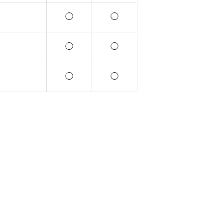
◯
◯
！
◯
◯
◯
◯