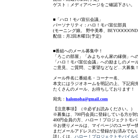
ゲスト：メディアページをご確認下さい。
■「ハロ！モバ宣伝会議」
パーソナリティ：ハロ！モバ宣伝部員
(モーニング娘。 野中美希、BEYOOOOONDS
配信：月2回木曜日(予定)
■番組へのメール募集中！
「ろこの部屋」「みよちゃん家の縁側」へ
「ハロ！モバ宣伝会議」への励ましのメー
ご意見、ご質問、ご要望などなど…大募集
メール件名に番組名・コーナー名、
本文にはラジオネームを明記の上、下記宛
たくさんのメール、お待ちしております！
宛先：
halomoba@gmail.com
【注意事項】（※必ずお読みください。）
※募集は、700円会員に登録している方が
400円会員の方、ハロー！プロジェクトモ
※お便りメールは、マイページのユーザー
まだメールアドレスのご登録がお済みでない
詳しくは、
ハロー！プロジェクトモバイル